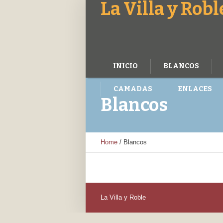
La Villa y Robl
INICIO
BLANCOS
CAMADAS
ENLACES
Blancos
Home
/
Blancos
La Villa y Roble